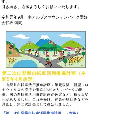
す。
引き続き、応援よろしくお願いいたします。
令和元年9月​
​​ 南アルプスマウンテンバイク愛好
会代表 弭間
第二次山梨県自転車活用推進計画（令
和5年4月改定）
​「山梨県自転車活用推進計画」策定以降、新型コロ
ナウィルスの流行や東京2020オリンピックの開
催、国の自転車活用推進計画の改定など、様々な変
化がありました。これを受け、施策や取組みなどを
見直し、第二次計画として改定しました。
「第二次山梨県自転車活用推進計画」（本編）
（PDF：2,907KB）
「第二次山梨県自転車活用推進計画」（概要版）