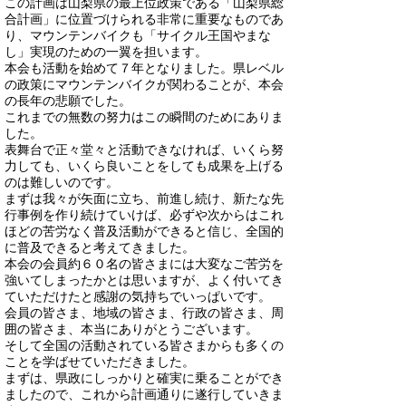
この計画は山梨県の最上位政策である「山梨県総
合計画」に位置づけられる非常に重要なものであ
り、マウンテンバイクも「サイクル王国やまな
し」実現のための一翼を担います。
本会も活動を始めて７年となりました。県レベル
の政策にマウンテンバイクが関わることが、本会
の長年の悲願でした。
これまでの無数の努力はこの瞬間のためにありま
した。
表舞台で正々堂々と活動できなければ、いくら努
力しても、いくら良いことをしても成果を上げる
のは難しいのです。
まずは我々が矢面に立ち、前進し続け、新たな先
行事例を作り続けていけば、必ずや次からはこれ
ほどの苦労なく普及活動ができると信じ、全国的
に普及できると考えてきました。
本会の会員約６０名の皆さまには大変なご苦労を
強いてしまったかとは思いますが、よく付いてき
ていただけたと感謝の気持ちでいっぱいです。
会員の皆さま、地域の皆さま、行政の皆さま、周
囲の皆さま、本当にありがとうございます。
そして全国の活動されている皆さまからも多くの
ことを学ばせていただきました。
まずは、県政にしっかりと確実に乗ることができ
ましたので、これから計画通りに遂行していきま