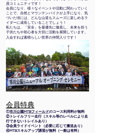
員コミュニティです！
会員になり、様々なイベントや活動に関わっていく
ことで、自然とマウンテンバイクが上手になり、気
づいた頃には、どんな山道もスムーズに楽しめるラ
イダーに成長していることでしょう！
私たちは、「安全」を最優先に徹底し、未来を担う
子供たちや初心者を大切に活動を展開しています。
入会すれば素晴らしい世界の仲間入りです！
会員特典
①
市川公園MTBフィールド
のコース利用料が無料
②トレイルフリー走行（スキル等のレベルにより走
行できないトレイルあり）
③会員ライドイベント（必要に応じて搬送あり）
④MTBスキルアップ講習が無料（一般は有料）