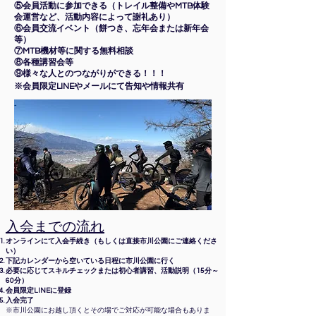
⑤会員活動に参加できる（トレイル整備やMTB体験
会運営など、活動内容によって謝礼あり）
⑥会員交流イベント（餅つき、忘年会または新年会
等）
⑦MTB機材等に関する無料相談
⑧各種講習会等
⑨様々な人とのつながりができる！！！
※会員限定LINEやメールにて告知や情報共有
入会までの流れ
オンラインにて入会手続き（もしくは直接市川公園にご連絡くださ
い）
下記カレンダーから空いている日程に市川公園に行く
必要に応じてスキルチェックまたは初心者講習、活動説明（15分～
60分）
​会員限定LINEに登録
入会完了
※市川公園にお越し頂くとその場でご
対応が可能な場合もありま