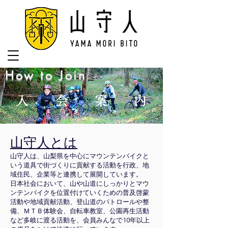
How to Join
入 会 案 内
山守人とは
山守人は、山梨県を中心にマウンテンバイクと
いう道具で街づくりに貢献する活動を行政、地
域住民、企業等と連携して展開しています。
日本社会において、山や山道にしっかりとマウ
ンテンバイクを位置付けていくための普及啓蒙
活動や地域貢献活動、登山道のパトロールや整
備、ＭＴＢ体験会、自転車教室、公園再生活動
など多岐に渡る活動を、会員みんなで10年以上