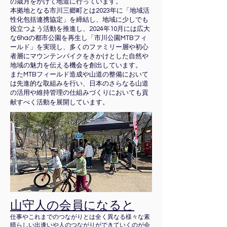
の歳月をかけて地道に行っています。
本拠地となる市川三郷町とは2023年に「地域活
性化包括連携協定」を締結し、地域に少しでも
役立つよう活動を推進し、2024年10月には広大
な6haの都市公園を再生し「市川公園MTBフィ
ールド」を実現し、多くのファミリー層や初心
者層にマウンテンバイクをきかけとした自然や
地域の魅力を伝える機会を創出しています。
またMTBフィールド造成や山道の整備において
は先進的な取組みを行い、日本のさらなる山道
の活用や維持管理の仕組みづくりにおいても貢
献すべく活動を展開しています。
山守人の会員になると
仕事やこれまでのつながりとは全く異なる様々な素
晴らしい出逢いや人のつながりができていくのが会