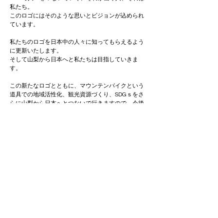
私たち。
このロゴにはそのような思いとビジョンが込められ
ています。
私たちのロゴを日本中の人々に知ってもらえるよう
に更新いたします。
そして山梨から日本へと私たちは目指していきま
す。
この新たなロゴとともに、マウンテンバイクという
道具での地域活性化、観光資源づくり、SDGｓをさ
らに山梨から日本へとつないで行きますので、今後
ともお力添えを賜りますようお願い申し上げます。
「YAMANASHI MTB 山守人」（山守人）は株式会社
山守人、一般社団法人南アルプス山守人の総称で
す。
Previous
Next
代表　弭間