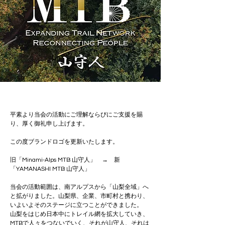
平素より当会の活動にご理解ならびにご支援を賜
り、厚く御礼申し上げます。
この度ブランドロゴを更新いたします。
旧「Minami-Alps MTB 山守人」　→　新
「YAMANASHI MTB 山守人」
当会の活動範囲は、南アルプスから「山梨全域」へ
と拡がりました。山梨県、企業、市町村と携わり、
いよいよそのステージに立つことができました。
山梨をはじめ日本中にトレイル網を拡大していき、
MTBで人々をつないでいく、それが山守人、それは