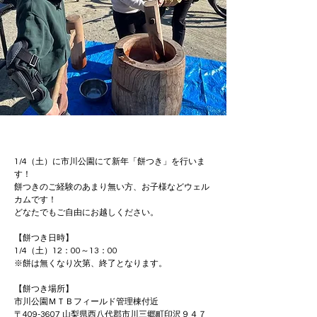
1/4（土）に市川公園にて新年「餅つき」を行いま
す！
餅つきのご経験のあまり無い方、お子様などウェル
カムです！
どなたでもご自由にお越しください。
【餅つき日時】
1/4（土）12：00～13：00
※餅は無くなり次第、終了となります。
【餅つき場所】
市川公園ＭＴＢフィールド管理棟付近
〒409-3607 山梨県西八代郡市川三郷町印沢９４７