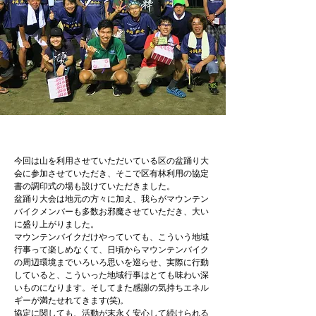
今回は山を利用させていただいている区の盆踊り大
会に参加させていただき、そこで区有林利用の協定
書の調印式の場も設けていただきました。
盆踊り大会は地元の方々に加え、我らがマウンテン
バイクメンバーも多数お邪魔させていただき、大い
に盛り上がりました。
マウンテンバイクだけやっていても、こういう地域
行事って楽しめなくて、日頃からマウンテンバイク
の周辺環境までいろいろ思いを巡らせ、実際に行動
していると、こういった地域行事はとても味わい深
いものになります。そしてまた感謝の気持ちエネル
ギーが満たせれてきます(笑)。
協定に関しても、活動が末永く安心して続けられる