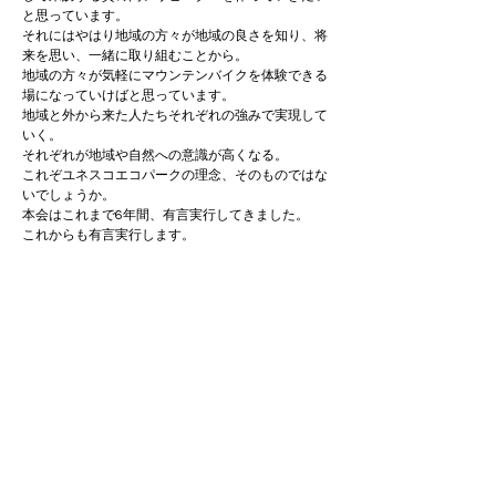
と思っています。

それにはやはり地域の方々が地域の良さを知り、将
来を思い、一緒に取り組むことから。

地域の方々が気軽にマウンテンバイクを体験できる
場になっていけばと思っています。

地域と外から来た人たちそれぞれの強みで実現して
いく。

それぞれが地域や自然への意識が高くなる。
これぞユネスコエコパークの理念、そのものではな
いでしょうか。
本会はこれまで6年間、有言実行してきました。

これからも有言実行します。

有言実行とは、仕組みではなく、執念で成し得るも
のです。

人の世界は心です。

やってないやつの言うことは信用しません。

やってるやつは尊敬します。

人間は現場から離れるとずれていく生き物です。

Previous
Next
少しでも多く現場に入ることでコケない運営ができ
ます。