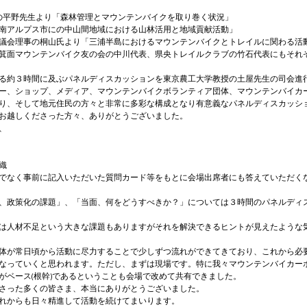
の平野先生より「森林管理とマウンテンバイクを取り巻く状況」

南アルプス市にの中山間地域における山林活用と地域貢献活動」

議会理事の桐山氏より「三浦半島におけるマウンテンバイクとトレイルに関わる活動
箕面マウンテンバイク友の会の中川代表、県央トレイルクラブの竹石代表にもそれ
る約３時間に及ぶパネルディスカッションを東京農工大学教授の土屋先生の司会進
ー、ショップ、メディア、マウンテンバイクボランティア団体、マウンテンバイカ
り、そして地元住民の方々と非常に多彩な構成となり有意義なパネルディスカッショ
お越しくださった方々、ありがとうございました。




でなく事前に記入いただいた質問カード等をもとに会場出席者にも答えていただく
、政策化の課題」、「当面、何をどうすべきか？」については３時間のパネルディ
は人材不足という大きな課題もありますがそれを解決できるヒントが見えたような
体が常日頃から活動に尽力することで少しずつ流れができてきており、これから必
なっていくと思われます。ただし、まずは現場です。特に我々マウンテンバイカー
がベース(根幹)であるということも会場で改めて共有できました。
さった多くの皆さま、本当にありがとうございました。

れからも日々精進して活動を続けてまいります。
