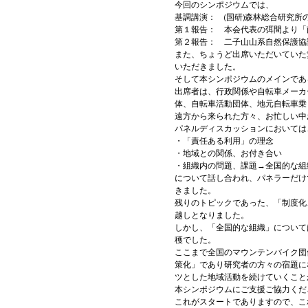
今回のシンポジウムでは、

基調講演：　(国研)森林総合研究所
第１報告：　本会代表の弭間より「
第２報告：　二子山山系自然保護協
また、ちょうど出席いただいていた
いただきました。

そして本シンポジウムのメインであ
出席者は、行政関係や自転車メーカ
体、自転車活動団体、地元自転車乗
遠方から来られた方々、お忙しい中
パネルディスカッションにおいては、
・「責任ある利用」の理念

・地域との関係、お付き合い

・組織内の問題、課題→全国的な組織
について話し合われ、パネラーだけ
きました。

残りのトピックであった、「制度化
越しとなりました。
しかし、「全国的な組織」について
穫でした。
ここまで全国のマウンテンバイク団
策化」であり研究者の方々の宿題に
ツとした地域活動を続けていくこと
本シンポジウムにご支援ご協力くだ
これがスタートでありますので、こ