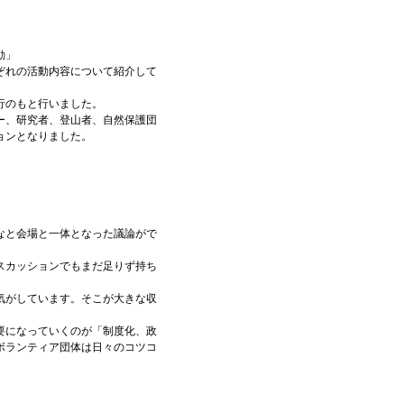
」

ぞれの活動内容について紹介して
行のもと行いました。
ー、研究者、登山者、自然保護団
ンとなりました。

なと会場と一体となった議論がで
スカッションでもまだ足りず持ち
気がしています。そこが大きな収
要になっていくのが「制度化、政
ボランティア団体は日々のコツコ